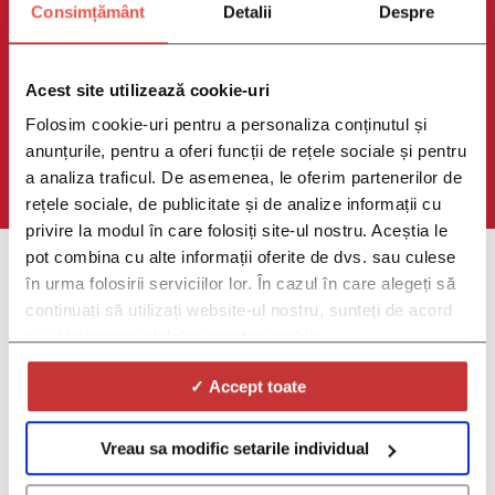
Consimțământ
Detalii
Despre
Acest site utilizează cookie-uri
Folosim cookie-uri pentru a personaliza conținutul și
anunțurile, pentru a oferi funcții de rețele sociale și pentru
a analiza traficul. De asemenea, le oferim partenerilor de
rețele sociale, de publicitate și de analize informații cu
privire la modul în care folosiți site-ul nostru. Aceștia le
pot combina cu alte informații oferite de dvs. sau culese
în urma folosirii serviciilor lor. În cazul în care alegeți să
Your home base for all of
continuați să utilizați website-ul nostru, sunteți de acord
your dental needs
cu utilizarea modulelor noastre cookie.
✓ Accept toate
Vreau sa modific setarile individual