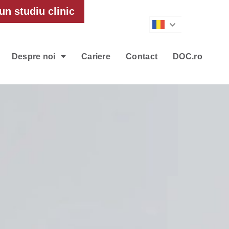
un studiu clinic
Romanian
Despre noi
Cariere
Contact
DOC.ro