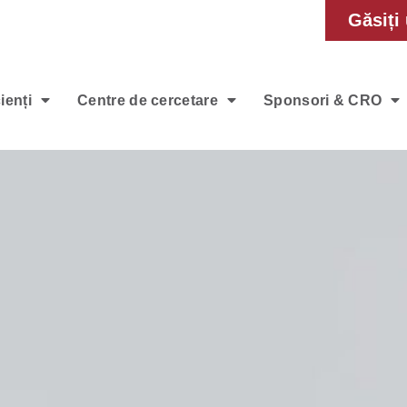
Găsiți 
ienți
Centre de cercetare
Sponsori & CRO