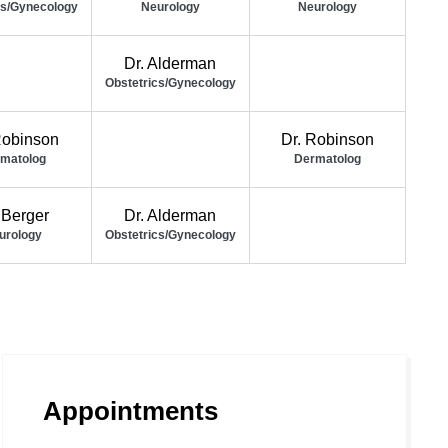
cs/Gynecology
Neurology
Neurology
Dr. Alderman
Obstetrics/Gynecology
Robinson
Dr. Robinson
matolog
Dermatolog
 Berger
Dr. Alderman
urology
Obstetrics/Gynecology
Appointments