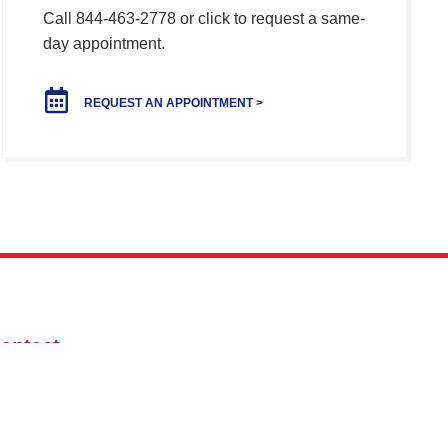
Call 844-463-2778 or click to request a same-
day appointment.
REQUEST AN APPOINTMENT >
ontact
Telefon:
+40 747 091 670
Email:
contact@doc.ro