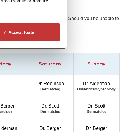
lizarea modulelor noastre
the best experience for your visit. Should you be unable to
✓ Accept toate
riday
Saturday
Sunday
Dr. Robinson
Dr. Alderman
Dermatolog
Obstetrics/Gynecology
 Berger
Dr. Scott
Dr. Scott
urology
Dermatolog
Dermatolog
Alderman
Dr. Berger
Dr. Berger