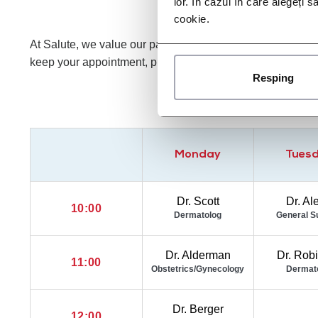
lor. În cazul în care alegeți 
cookie.
At Salute, we value our patient’s time, and strive to run 
keep your appointment, please contact our office at least 
Resping
Monday
Tues
Dr. Scott
Dr. Al
10:00
Dermatolog
General S
Dr. Alderman
Dr. Rob
11:00
Obstetrics/Gynecology
Dermat
Dr. Berger
12:00