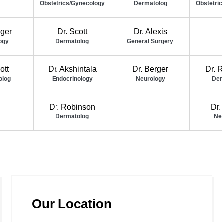
Obstetrics/Gynecology
Dermatolog
Obstetri
rger
Dr. Scott
Dr. Alexis
ogy
Dermatolog
General Surgery
ott
Dr. Akshintala
Dr. Berger
Dr. 
olog
Endocrinology
Neurology
Der
Dr. Robinson
Dr.
Dermatolog
Ne
Our Location