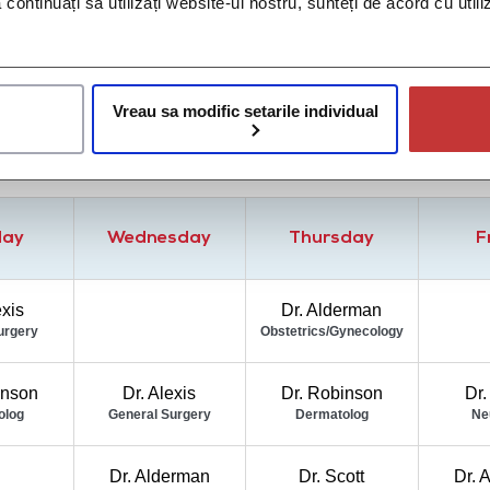
să continuați să utilizați website-ul nostru, sunteți de acord cu uti
on time. We intentionally do not overbook our schedule to ensure 
24 hours in advance to cancel..
Vreau sa modific setarile individual
day
Wednesday
Thursday
F
exis
Dr. Alderman
urgery
Obstetrics/Gynecology
inson
Dr. Alexis
Dr. Robinson
Dr.
olog
General Surgery
Dermatolog
Ne
Dr. Alderman
Dr. Scott
Dr. 