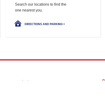
Search our locations to find the
one nearest you.
DIRECTIONS AND PARKING >
C
Sponsori și CRO
Cum îi ajutăm pe sponsori
Centre de cercetare