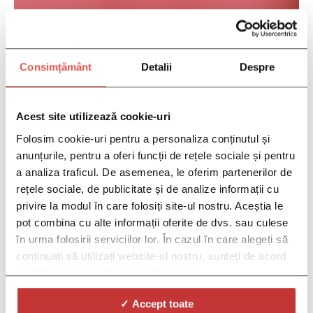
Compassionate Care, Advanced
Medicine,
All Close to Home
Consimțământ
Detalii
Despre
Acest site utilizează cookie-uri
Folosim cookie-uri pentru a personaliza conținutul și
anunțurile, pentru a oferi funcții de rețele sociale și pentru
a analiza traficul. De asemenea, le oferim partenerilor de
rețele sociale, de publicitate și de analize informații cu
privire la modul în care folosiți site-ul nostru. Aceștia le
pot combina cu alte informații oferite de dvs. sau culese
în urma folosirii serviciilor lor. În cazul în care alegeți să
continuați să utilizați website-ul nostru, sunteți de acord
cu utilizarea modulelor noastre cookie.
✓ Accept toate