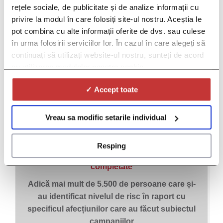
rețele sociale, de publicitate și de analize informații cu
Mai mult de 580 de mii de accesări
privire la modul în care folosiți site-ul nostru. Aceștia le
Adică mai mult de 580.000 de persoane au
pot combina cu alte informații oferite de dvs. sau culese
accesat platformele online dedicate
în urma folosirii serviciilor lor. În cazul în care alegeți să
campaniilor noastre de boală.
continuați să utilizați website-ul nostru, sunteți de acord
cu utilizarea modulelor noastre cookie.
✓ Accept toate
Vreau sa modific setarile individual
Resping
Mai mult de 5.500 mii de chestionare
completate
Adică mai mult de 5.500 de persoane care și-
au identificat nivelul de risc în raport cu
specificul afecțiunilor care au făcut subiectul
campaniilor