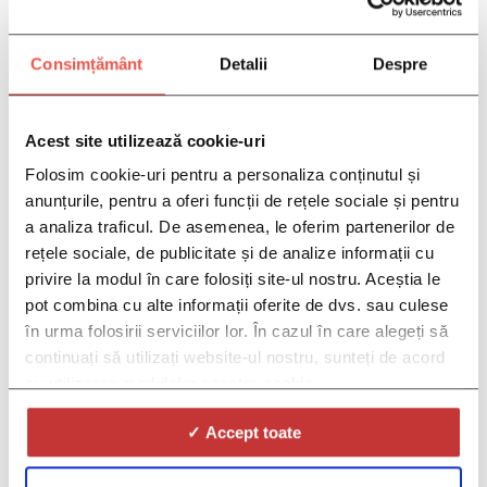
TALISScE, Buc
Psoriatic Arthrit
harest, Polyclin
is Study – IM01
ic CCBR
Consimțământ
Detalii
Despre
1-054, Brasov,
Neomed – Medi
November 15, 2023
cal Center for O
Acest site utilizează cookie-uri
utpatient Diagn
Folosim cookie-uri pentru a personaliza conținutul și
osis and Treat
anunțurile, pentru a oferi funcții de rețele sociale și pentru
ment
a analiza traficul. De asemenea, le oferim partenerilor de
rețele sociale, de publicitate și de analize informații cu
November 20, 2023
privire la modul în care folosiți site-ul nostru. Aceștia le
pot combina cu alte informații oferite de dvs. sau culese
în urma folosirii serviciilor lor. În cazul în care alegeți să
continuați să utilizați website-ul nostru, sunteți de acord
cu utilizarea modulelor noastre cookie.
✓ Accept toate