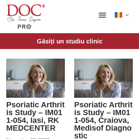
Roman
Găsiți un studiu clinic
Psoriatic Arthrit
Psoriatic Arthrit
is Study – IM01
is Study – IM01
1-054, Iasi, RK
1-054, Craiova,
MEDCENTER
Medisof Diagno
stic