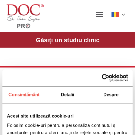
Roman
Găsiți un studiu clinic
Consimțământ
Detalii
Despre
Pacienți
Acest site utilizează cookie-uri
Ce este DOC?
Ce sunt comunitățile de boală DOC?
Folosim cookie-uri pentru a personaliza conținutul și
De ce să participați la campaniile de boală
anunțurile, pentru a oferi funcții de rețele sociale și pentru
DOC?