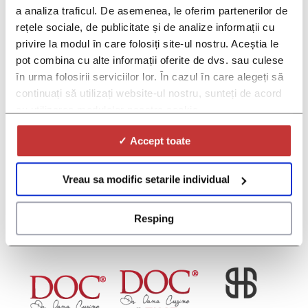
a analiza traficul. De asemenea, le oferim partenerilor de
Ce este DOC PRO?
Ce sunt studiile clinice?
rețele sociale, de publicitate și de analize informații cu
Găsiți un studiu clinic
privire la modul în care folosiți site-ul nostru. Aceștia le
pot combina cu alte informații oferite de dvs. sau culese
Centre de cercetare
Cum ajutăm centrele de cercetare
în urma folosirii serviciilor lor. În cazul în care alegeți să
continuați să utilizați website-ul nostru, sunteți de acord
Sponsori și CRO
cu utilizarea modulelor noastre cookie.
Cum îi ajutăm pe sponsori
Despre noi
✓ Accept toate
Povestea noastră
Valorile noastre
Viziunea noastră
Vreau sa modific setarile individual
Rezultatele noastre
Contact
Resping
Telefon:
+40 747 091 670
Email:
contact@doc.ro