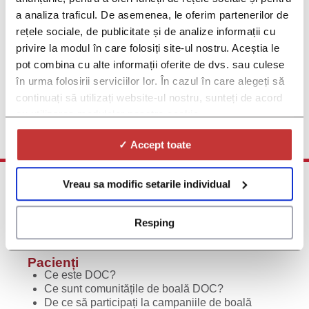
Următoarele Studii despre Artrita Psoriazică
a analiza traficul. De asemenea, le oferim partenerilor de
Dacă suferiți de Artrită Psoriazică și sunteți interesat(ă) de mai
rețele sociale, de publicitate și de analize informații cu
multe informații despre viitoarele studii clinice privind Artrita
privire la modul în care folosiți site-ul nostru. Aceștia le
Psoriazică, vă rugăm să completați acest formular și veți fi
pot combina cu alte informații oferite de dvs. sau culese
printre primii care vor afla atunci când astfel de studii devin
în urma folosirii serviciilor lor. În cazul în care alegeți să
disponibile
continuați să utilizați website-ul nostru, sunteți de acord
Click aici pentru înscriere
cu utilizarea modulelor noastre cookie.
✓ Accept toate
Vreau sa modific setarile individual
Resping
Pacienți
Ce este DOC?
Ce sunt comunitățile de boală DOC?
De ce să participați la campaniile de boală