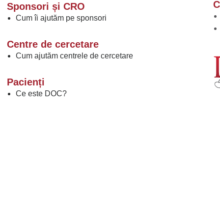
C
Sponsori și CRO
Cum îi ajutăm pe sponsori
Centre de cercetare
Cum ajutăm centrele de cercetare
Pacienți
Ce este DOC?
Ce sunt comunitățile de boală DOC?
De ce să participați la campaniile de boală DOC?
Ce este DOC PRO?
Ce sunt studiile clinice?
Găsiți un studiu clinic