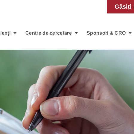
Găsiți 
ienți
Centre de cercetare
Sponsori & CRO