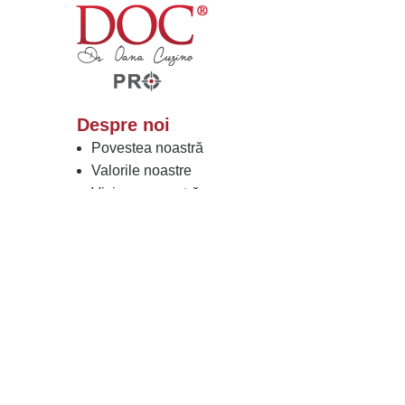
Despre noi
Povestea noastră
Valorile noastre
Viziunea noastră
Rezultatele noastre
Lucrați cu Noi