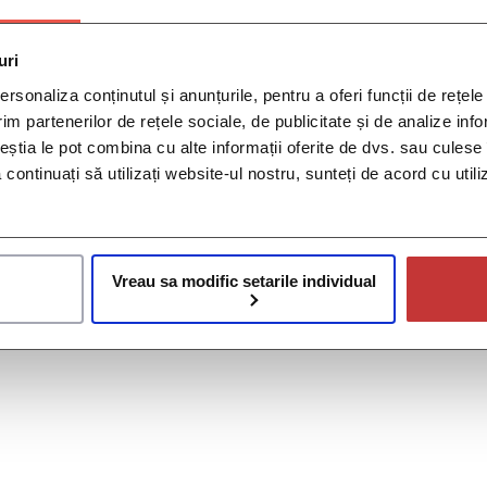
uri
rsonaliza conținutul și anunțurile, pentru a oferi funcții de rețele
im partenerilor de rețele sociale, de publicitate și de analize info
ceștia le pot combina cu alte informații oferite de dvs. sau culese î
să continuați să utilizați website-ul nostru, sunteți de acord cu uti
Vreau sa modific setarile individual