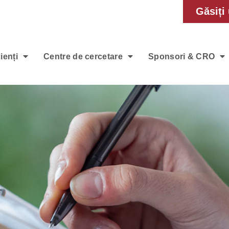
Găsiți 
ienți
Centre de cercetare
Sponsori & CRO