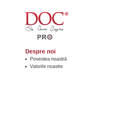
Despre noi
Povestea noastră
Valorile noastre
Viziunea noastră
Rezultatele noastre
Lucrați cu Noi