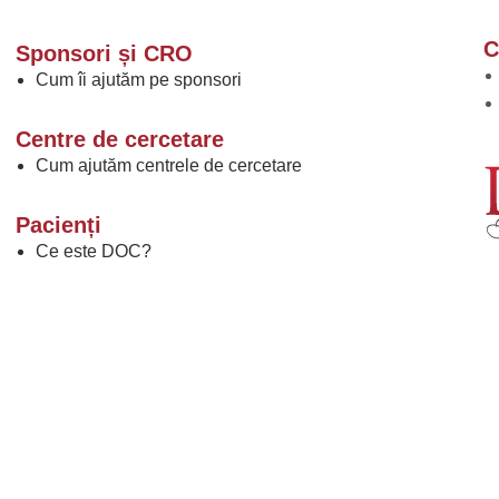
C
Sponsori și CRO
Cum îi ajutăm pe sponsori
Centre de cercetare
Cum ajutăm centrele de cercetare
Pacienți
Ce este DOC?
Ce sunt comunitățile de boală DOC?
De ce să participați la campaniile de boală DOC?
Ce este DOC PRO?
Ce sunt studiile clinice?
Găsiți un studiu clinic