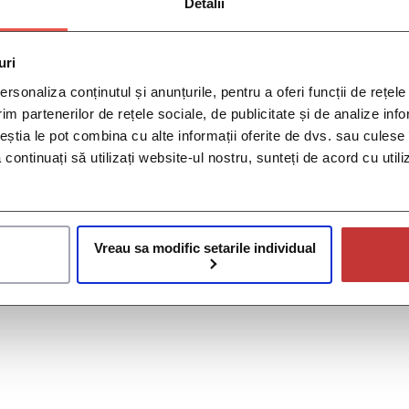
Detalii
uri
rsonaliza conținutul și anunțurile, pentru a oferi funcții de rețele
im partenerilor de rețele sociale, de publicitate și de analize info
ceștia le pot combina cu alte informații oferite de dvs. sau culese î
să continuați să utilizați website-ul nostru, sunteți de acord cu uti
Vreau sa modific setarile individual