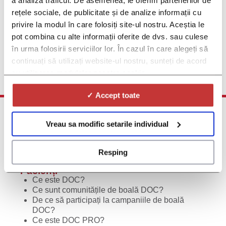
a analiza traficul. De asemenea, le oferim partenerilor de
Upcoming Breast Cancer Studies
rețele sociale, de publicitate și de analize informații cu
If you are interested in more information on Future Breast
privire la modul în care folosiți site-ul nostru. Aceștia le
Cancer Clinical Trials, please fill in this form and you will be
pot combina cu alte informații oferite de dvs. sau culese
among the first to find out when such studies become available
în urma folosirii serviciilor lor. În cazul în care alegeți să
Click here and sign up
continuați să utilizați website-ul nostru, sunteți de acord
cu utilizarea modulelor noastre cookie.
✓ Accept toate
Vreau sa modific setarile individual
Resping
Pacienți
Ce este DOC?
Ce sunt comunitățile de boală DOC?
De ce să participați la campaniile de boală
DOC?
Ce este DOC PRO?