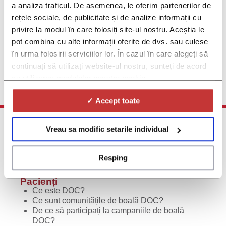
a analiza traficul. De asemenea, le oferim partenerilor de
Studii viitoare despre Tulburare depresivă majoră
rețele sociale, de publicitate și de analize informații cu
Dacă suferiți de Depresie majoră și sunteți interesat(ă) de mai
privire la modul în care folosiți site-ul nostru. Aceștia le
multe informații despre viitoarele studii clinice privind Depresia
majoră, vă rugăm să completați acest formular și veți fi printre
pot combina cu alte informații oferite de dvs. sau culese
primii care vor afla atunci când astfel de studii devin disponibile
în urma folosirii serviciilor lor. În cazul în care alegeți să
continuați să utilizați website-ul nostru, sunteți de acord
Click aici pentru înscriere
cu utilizarea modulelor noastre cookie.
✓ Accept toate
Vreau sa modific setarile individual
Resping
Pacienți
Ce este DOC?
Ce sunt comunitățile de boală DOC?
De ce să participați la campaniile de boală
DOC?