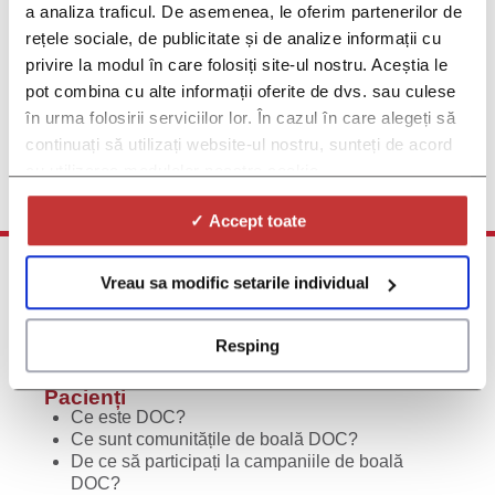
a analiza traficul. De asemenea, le oferim partenerilor de
Studii viitoare despre Dermatita atopică
rețele sociale, de publicitate și de analize informații cu
Dacă suferiți de dermatită atopică și sunteți interesat(ă) de mai
privire la modul în care folosiți site-ul nostru. Aceștia le
multe informații despre viitoarele studii clinice privind dermatita
atopică, vă rugăm să completați acest formular și veți fi printre
pot combina cu alte informații oferite de dvs. sau culese
primii care vor afla atunci când astfel de studii devin disponibile
în urma folosirii serviciilor lor. În cazul în care alegeți să
continuați să utilizați website-ul nostru, sunteți de acord
Click aici pentru înscriere
cu utilizarea modulelor noastre cookie.
✓ Accept toate
Vreau sa modific setarile individual
Resping
Pacienți
Ce este DOC?
Ce sunt comunitățile de boală DOC?
De ce să participați la campaniile de boală
DOC?