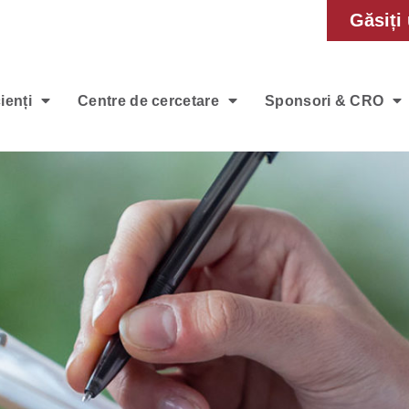
Găsiți 
ienți
Centre de cercetare
Sponsori & CRO