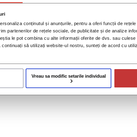
uri
rsonaliza conținutul și anunțurile, pentru a oferi funcții de rețele
im partenerilor de rețele sociale, de publicitate și de analize info
ceștia le pot combina cu alte informații oferite de dvs. sau culese î
să continuați să utilizați website-ul nostru, sunteți de acord cu uti
Vreau sa modific setarile individual