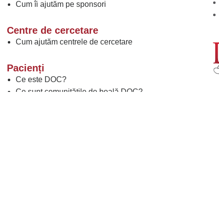
Cum îi ajutăm pe sponsori
Centre de cercetare
Cum ajutăm centrele de cercetare
Pacienți
Ce este DOC?
Ce sunt comunitățile de boală DOC?
De ce să participați la campaniile de boală DOC?
Ce este DOC PRO?
Ce sunt studiile clinice?
Găsiți un studiu clinic