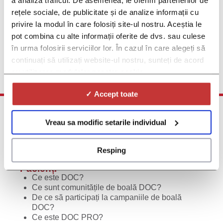
a analiza traficul. De asemenea, le oferim partenerilor de
Upcoming Dyslipidemia Studies
rețele sociale, de publicitate și de analize informații cu
If you are interested in more information on Future Dyslipidemia
privire la modul în care folosiți site-ul nostru. Aceștia le
Clinical Trials, please fill in this form and you will be among the
pot combina cu alte informații oferite de dvs. sau culese
first to find out when such studies become available
în urma folosirii serviciilor lor. În cazul în care alegeți să
Click here and sign up
continuați să utilizați website-ul nostru, sunteți de acord
cu utilizarea modulelor noastre cookie.
✓ Accept toate
Vreau sa modific setarile individual
Resping
Pacienți
Ce este DOC?
Ce sunt comunitățile de boală DOC?
De ce să participați la campaniile de boală
DOC?
Ce este DOC PRO?