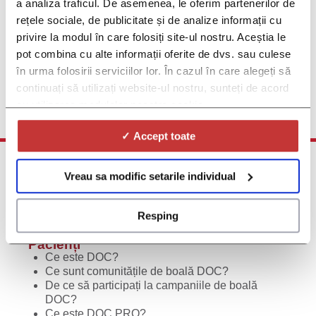
a analiza traficul. De asemenea, le oferim partenerilor de
Dacă suferiți de Limfomul Non-Hodgkin și sunteți
interesat(ă) de mai multe informații despre viitoarele studii
rețele sociale, de publicitate și de analize informații cu
clinice privind Limfomul Non-Hodgkin, vă rugăm să
privire la modul în care folosiți site-ul nostru. Aceștia le
completați acest formular și veți fi printre primii care vor
pot combina cu alte informații oferite de dvs. sau culese
afla atunci când astfel de studii devin disponibile
în urma folosirii serviciilor lor. În cazul în care alegeți să
Click aici pentru înscriere
continuați să utilizați website-ul nostru, sunteți de acord
cu utilizarea modulelor noastre cookie.
✓ Accept toate
Vreau sa modific setarile individual
Resping
Pacienți
Ce este DOC?
Ce sunt comunitățile de boală DOC?
De ce să participați la campaniile de boală
DOC?
Ce este DOC PRO?