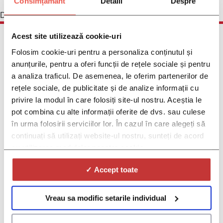
Consimțământ
Detalii
Despre
December 3, 2023
Acest site utilizează cookie-uri
Folosim cookie-uri pentru a personaliza conținutul și
anunțurile, pentru a oferi funcții de rețele sociale și pentru
a analiza traficul. De asemenea, le oferim partenerilor de
rețele sociale, de publicitate și de analize informații cu
Pacienți
privire la modul în care folosiți site-ul nostru. Aceștia le
Ce este DOC?
pot combina cu alte informații oferite de dvs. sau culese
Ce sunt comunitățile de boală DOC?
în urma folosirii serviciilor lor. În cazul în care alegeți să
De ce să participați la campaniile de boală
DOC?
continuați să utilizați website-ul nostru, sunteți de acord
Ce este DOC PRO?
cu utilizarea modulelor noastre cookie.
Ce sunt studiile clinice?
Găsiți un studiu clinic
✓ Accept toate
Centre de cercetare
Cum ajutăm centrele de cercetare
Vreau sa modific setarile individual
Sponsori și CRO
Cum îi ajutăm pe sponsori