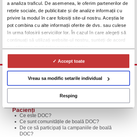
a analiza traficul. De asemenea, le oferim partenerilor de
Studii viitoare despre Sindromul Sjogren
rețele sociale, de publicitate și de analize informații cu
Dacă suferiți de Sindromul Sjogren și sunteți interesat(ă) de mai
privire la modul în care folosiți site-ul nostru. Aceștia le
multe informații despre viitoarele studii clinice privind Sindromul
Sjogren, vă rugăm să completați acest formular și veți fi printre
pot combina cu alte informații oferite de dvs. sau culese
primii care vor afla atunci când astfel de studii devin disponibile
în urma folosirii serviciilor lor. În cazul în care alegeți să
continuați să utilizați website-ul nostru, sunteți de acord
Click aici pentru înscriere
cu utilizarea modulelor noastre cookie.
✓ Accept toate
Vreau sa modific setarile individual
Resping
Pacienți
Ce este DOC?
Ce sunt comunitățile de boală DOC?
De ce să participați la campaniile de boală
DOC?