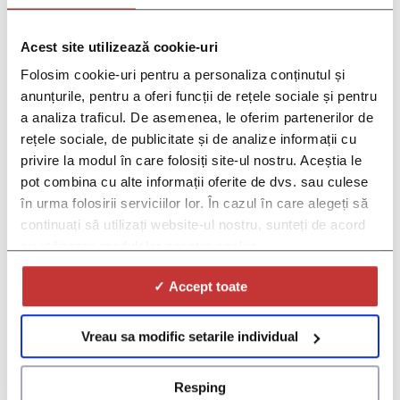
NATIONAL & INTERNATIONAL
Acest site utilizează cookie-uri
LEGAL COMPLIANCE
Folosim cookie-uri pentru a personaliza conținutul și
Thorough on All Ethical Standards
anunțurile, pentru a oferi funcții de rețele sociale și pentru
a analiza traficul. De asemenea, le oferim partenerilor de
We offer patients a user-friendly experience and
rețele sociale, de publicitate și de analize informații cu
all of our services are in accordance with current
privire la modul în care folosiți site-ul nostru. Aceștia le
EU Legislation, FDA regulations, and applicable
pot combina cu alte informații oferite de dvs. sau culese
national laws – for example, EU Regulation no.
în urma folosirii serviciilor lor. În cazul în care alegeți să
536/2014, OG 29/2022, OMS 3390/2022 – as
continuați să utilizați website-ul nostru, sunteți de acord
well as full compliance
with GDPR and EU
cu utilizarea modulelor noastre cookie.
regulations regarding data privacy.
✓ Accept toate
Vreau sa modific setarile individual
CONTACT US
Resping