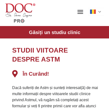
Roman
Găsiți un studiu clinic
STUDII VIITOARE
DESPRE ASTM
În Curând!
Dacă suferiți de Astm și sunteți interesat(ă) de mai
multe informații despre viitoarele studii clinice
privind Astmul, vă rugăm să completați acest
formular și veți fi printre primii care vor afla atunci