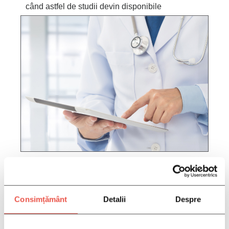
când astfel de studii devin disponibile
COMPLETAȚI INFORMAȚIILE
DVS. AICI:
Consimțământ
Detalii
Despre
*CAMPURILE DE MAI JOS SUNT
OBLIGATORII DACA DORITI SA VA
PUTEM CONTACTA