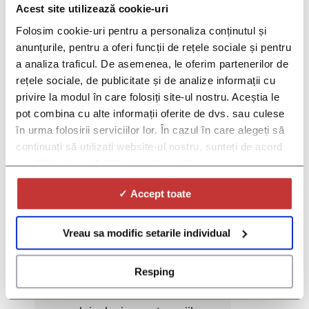
Acest site utilizează cookie-uri
Folosim cookie-uri pentru a personaliza conținutul și
anunțurile, pentru a oferi funcții de rețele sociale și pentru
a analiza traficul. De asemenea, le oferim partenerilor de
rețele sociale, de publicitate și de analize informații cu
privire la modul în care folosiți site-ul nostru. Aceștia le
pot combina cu alte informații oferite de dvs. sau culese
în urma folosirii serviciilor lor. În cazul în care alegeți să
*Gen:
continuați să utilizați website-ul nostru, sunteți de acord
cu utilizarea modulelor noastre cookie.
*Prin selectarea optiunii "De acord"
din lista culisanta de mai jos va dati
✓ Accept toate
consimtamantul pentru prelucrarea
de către Red Lion SRL
Vreau sa modific setarile individual
("Operator"), societate care
administrează platformele DOC și
Resping
DOC PRO, a datelor
dumneavoastra cu caracter