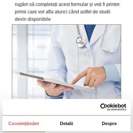
rugăm să completați acest formular și veți fi printre
primii care vor afla atunci când astfel de studii
devin disponibile
COMPLETAȚI INFORMAȚIILE
Consimțământ
Detalii
Despre
DVS. AICI:
*CAMPURILE DE MAI JOS SUNT