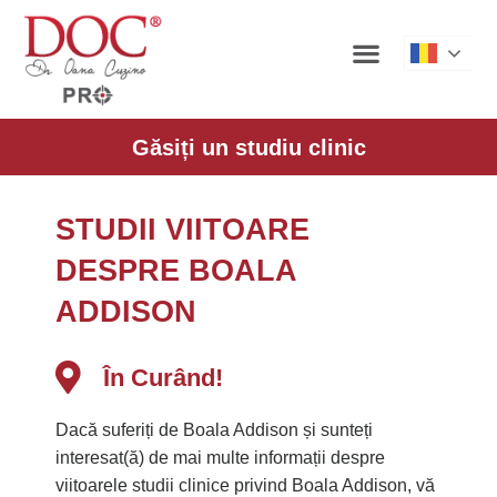
Roman
Găsiți un studiu clinic
STUDII VIITOARE
DESPRE BOALA
ADDISON
În Curând!
Dacă suferiți de Boala Addison și sunteți
interesat(ă) de mai multe informații despre
viitoarele studii clinice privind Boala Addison, vă