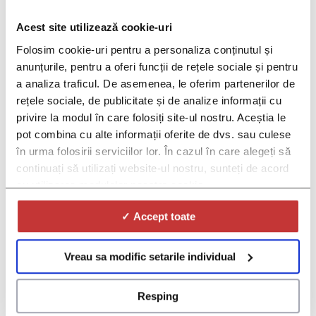
OBLIGATORII DACA DORITI SA VA
PUTEM CONTACTA
Acest site utilizează cookie-uri
Folosim cookie-uri pentru a personaliza conținutul și
anunțurile, pentru a oferi funcții de rețele sociale și pentru
a analiza traficul. De asemenea, le oferim partenerilor de
rețele sociale, de publicitate și de analize informații cu
privire la modul în care folosiți site-ul nostru. Aceștia le
pot combina cu alte informații oferite de dvs. sau culese
în urma folosirii serviciilor lor. În cazul în care alegeți să
continuați să utilizați website-ul nostru, sunteți de acord
cu utilizarea modulelor noastre cookie.
*Gen:
*Prin selectarea optiunii "De acord"
✓ Accept toate
din lista culisanta de mai jos va dati
consimtamantul pentru prelucrarea
Vreau sa modific setarile individual
de către Red Lion SRL
("Operator"), societate care
Resping
administrează platformele DOC și