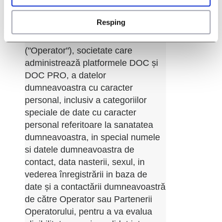
*Prin selectarea optiunii "De acord"
din lista culisanta de mai jos va dati
Resping
consimtamantul pentru prelucrarea
de către Red Lion SRL
("Operator"), societate care
administrează platformele DOC și
DOC PRO, a datelor
dumneavoastra cu caracter
personal, inclusiv a categoriilor
speciale de date cu caracter
personal referitoare la sanatatea
dumneavoastra, in special numele
si datele dumneavoastra de
contact, data nasterii, sexul, in
vederea înregistrării in baza de
date și a contactării dumneavoastră
de către Operator sau Partenerii
Operatorului, pentru a va evalua