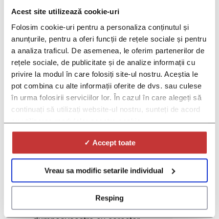
Acest site utilizează cookie-uri
Folosim cookie-uri pentru a personaliza conținutul și
anunțurile, pentru a oferi funcții de rețele sociale și pentru
a analiza traficul. De asemenea, le oferim partenerilor de
rețele sociale, de publicitate și de analize informații cu
privire la modul în care folosiți site-ul nostru. Aceștia le
pot combina cu alte informații oferite de dvs. sau culese
în urma folosirii serviciilor lor. În cazul în care alegeți să
continuați să utilizați website-ul nostru, sunteți de acord
*Gen:
cu utilizarea modulelor noastre cookie.
*Prin selectarea optiunii "De acord"
✓ Accept toate
din lista culisanta de mai jos va dati
consimtamantul pentru prelucrarea
Vreau sa modific setarile individual
de către Red Lion SRL
("Operator"), societate care
administrează platformele DOC și
Resping
DOC PRO, a datelor