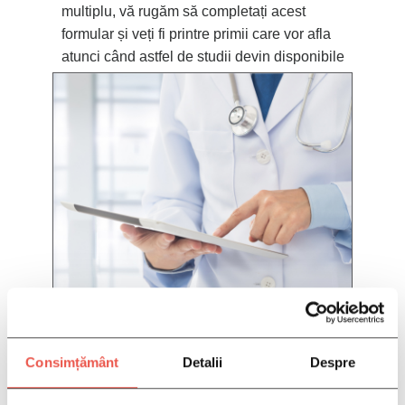
multiplu, vă rugăm să completați acest
formular și veți fi printre primii care vor afla
atunci când astfel de studii devin disponibile
COMPLETAȚI INFORMAȚIILE
DVS. AICI:
Consimțământ
Detalii
Despre
*CAMPURILE DE MAI JOS SUNT
OBLIGATORII DACA DORITI SA VA
PUTEM CONTACTA