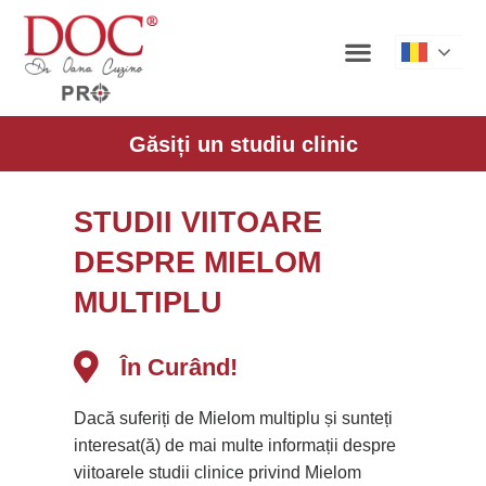
Roman
Găsiți un studiu clinic
STUDII VIITOARE
DESPRE MIELOM
MULTIPLU
În Curând!
Dacă suferiți de Mielom multiplu și sunteți
interesat(ă) de mai multe informații despre
viitoarele studii clinice privind Mielom