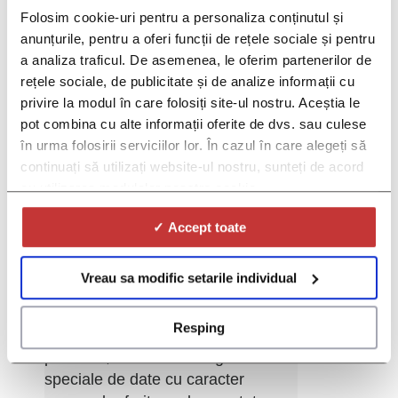
Folosim cookie-uri pentru a personaliza conținutul și
anunțurile, pentru a oferi funcții de rețele sociale și pentru
a analiza traficul. De asemenea, le oferim partenerilor de
rețele sociale, de publicitate și de analize informații cu
privire la modul în care folosiți site-ul nostru. Aceștia le
pot combina cu alte informații oferite de dvs. sau culese
*Gen:
în urma folosirii serviciilor lor. În cazul în care alegeți să
continuați să utilizați website-ul nostru, sunteți de acord
*Prin selectarea optiunii "De acord"
cu utilizarea modulelor noastre cookie.
din lista culisanta de mai jos va dati
consimtamantul pentru prelucrarea
✓ Accept toate
de către Red Lion SRL
("Operator"), societate care
Vreau sa modific setarile individual
administrează platformele DOC și
DOC PRO, a datelor
Resping
dumneavoastra cu caracter
personal, inclusiv a categoriilor
speciale de date cu caracter