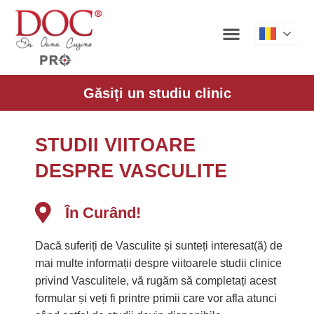
Roman
Găsiți un studiu clinic
STUDII VIITOARE
DESPRE VASCULITE
În Curând!
Dacă suferiți de Vasculite și sunteți interesat(ă) de
mai multe informații despre viitoarele studii clinice
privind Vasculitele, vă rugăm să completați acest
formular și veți fi printre primii care vor afla atunci