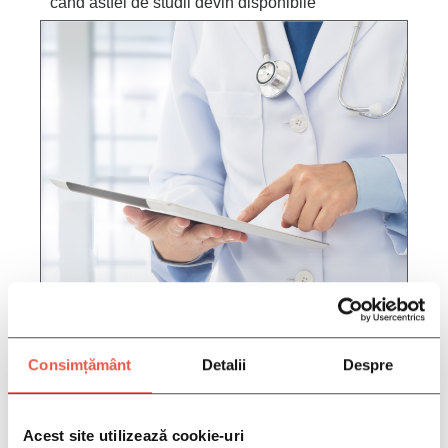
când astfel de studii devin disponibile
COMPLETAȚI INFORMAȚIILE
DVS. AICI:
Consimțământ
Detalii
Despre
*CAMPURILE DE MAI JOS SUNT
OBLIGATORII DACA DORITI SA VA
PUTEM CONTACTA
Acest site utilizează cookie-uri