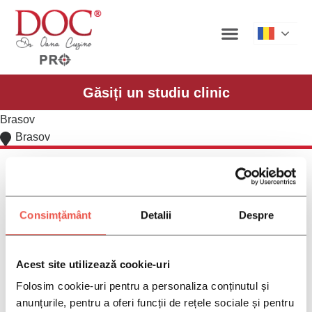
Roman
Găsiți un studiu clinic
Brasov
Brasov
Consimțământ
Detalii
Despre
Pacienți
Ce este DOC?
Acest site utilizează cookie-uri
Ce sunt comunitățile de boală DOC?
Folosim cookie-uri pentru a personaliza conținutul și
De ce să participați la campaniile de boală
anunțurile, pentru a oferi funcții de rețele sociale și pentru
DOC?