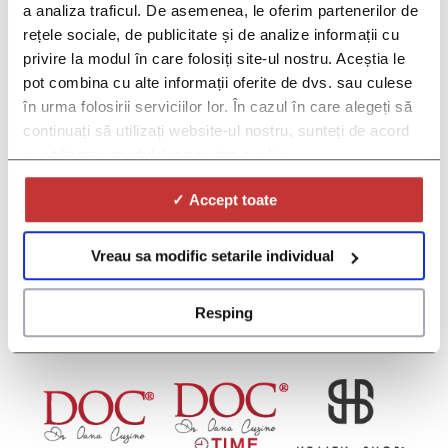
Ce este DOC PRO?
a analiza traficul. De asemenea, le oferim partenerilor de
Ce sunt studiile clinice?
rețele sociale, de publicitate și de analize informații cu
Găsiți un studiu clinic
privire la modul în care folosiți site-ul nostru. Aceștia le
Centre de cercetare
pot combina cu alte informații oferite de dvs. sau culese
Cum ajutăm centrele de cercetare
în urma folosirii serviciilor lor. În cazul în care alegeți să
continuați să utilizați website-ul nostru, sunteți de acord
Sponsori și CRO
Cum îi ajutăm pe sponsori
cu utilizarea modulelor noastre cookie.
Despre noi
✓ Accept toate
Povestea noastră
Valorile noastre
Viziunea noastră
Vreau sa modific setarile individual
Rezultatele noastre
Contact
Resping
Telefon:
+40 747 091 670
Email:
contact@doc.ro