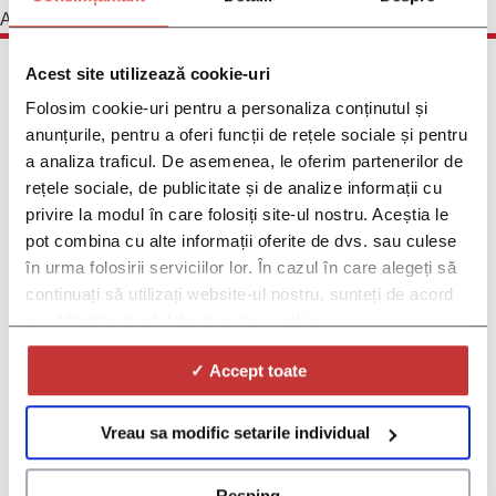
August 27, 2023
Acest site utilizează cookie-uri
Folosim cookie-uri pentru a personaliza conținutul și
anunțurile, pentru a oferi funcții de rețele sociale și pentru
a analiza traficul. De asemenea, le oferim partenerilor de
rețele sociale, de publicitate și de analize informații cu
Pacienți
privire la modul în care folosiți site-ul nostru. Aceștia le
Ce este DOC?
pot combina cu alte informații oferite de dvs. sau culese
Ce sunt comunitățile de boală DOC?
De ce să participați la campaniile de boală
în urma folosirii serviciilor lor. În cazul în care alegeți să
DOC?
continuați să utilizați website-ul nostru, sunteți de acord
Ce este DOC PRO?
cu utilizarea modulelor noastre cookie.
Ce sunt studiile clinice?
Găsiți un studiu clinic
✓ Accept toate
Centre de cercetare
Cum ajutăm centrele de cercetare
Vreau sa modific setarile individual
Sponsori și CRO
Cum îi ajutăm pe sponsori
Resping