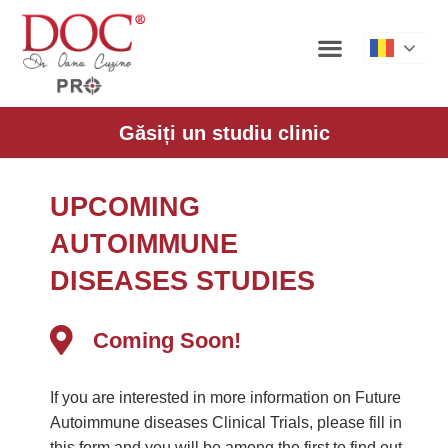
Roman
Găsiți un studiu clinic
UPCOMING
AUTOIMMUNE
DISEASES STUDIES
Coming Soon!
If you are interested in more information on Future
Autoimmune diseases Clinical Trials, please fill in
this form and you will be among the first to find out