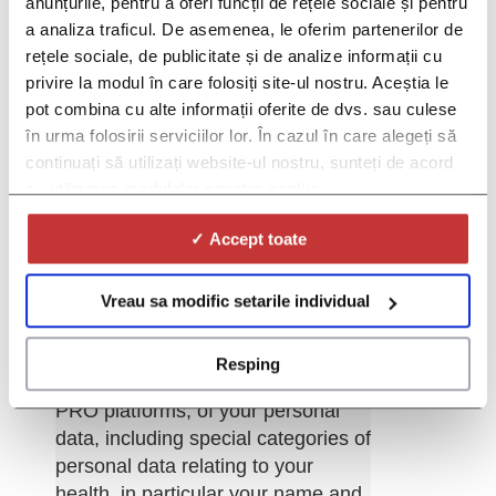
anunțurile, pentru a oferi funcții de rețele sociale și pentru
a analiza traficul. De asemenea, le oferim partenerilor de
rețele sociale, de publicitate și de analize informații cu
privire la modul în care folosiți site-ul nostru. Aceștia le
pot combina cu alte informații oferite de dvs. sau culese
în urma folosirii serviciilor lor. În cazul în care alegeți să
continuați să utilizați website-ul nostru, sunteți de acord
cu utilizarea modulelor noastre cookie.
*Gender:
✓ Accept toate
*By selecting the "I Agree" option
from the drop-down list below, you
give your consent for the
Vreau sa modific setarile individual
processing by Red Lion SRL
("Operator"), the company that
Resping
administers the DOC and DOC
PRO platforms, of your personal
data, including special categories of
personal data relating to your
health, in particular your name and