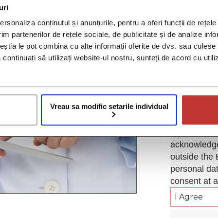
uri
*By selectin
below, you g
rsonaliza conținutul și anunțurile, pentru a oferi funcții de rețele
im partenerilor de rețele sociale, de publicitate și de analize info
SRL ("Opera
ceștia le pot combina cu alte informații oferite de dvs. sau culese î
and DOC PRO
să continuați să utilizați website-ul nostru, sunteți de acord cu uti
special cate
particular y
gender, in o
contacted by
Vreau sa modific setarile individual
evaluate your
in the therap
Agree" optio
acknowledge
outside the 
personal dat
consent at a