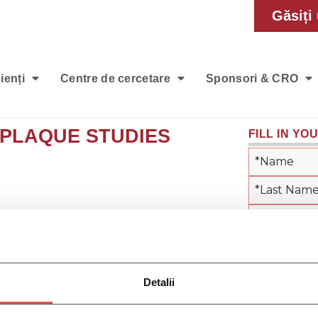
Găsiți 
ienți
Centre de cercetare
Sponsori & CRO
 PLAQUE STUDIES
FILL IN YO
re Psoriasis – Plaque Clinical Trials, please fill
find out when such studies become available
Detalii
*Gender: