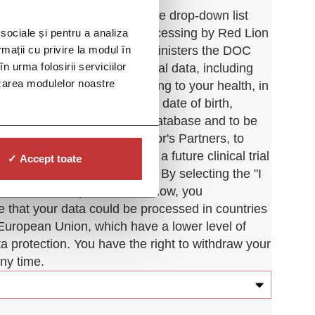
g the "I Agree" option from the drop-down list
ive your consent for the processing by Red Lion
 sociale și pentru a analiza
rmații cu privire la modul în
tor"), the company that administers the DOC
n urma folosirii serviciilor
 platforms, of your personal data, including
lizarea modulelor noastre
gories of personal data relating to your health, in
our name and contact details, date of birth,
rder to be registered in the database and to be
 the Operator or the Operator's Partners, to
 eligibility as a candidate in a future clinical trial
✓ Accept toate
eutic area of interest to you. By selecting the "I
n from the drop-down list below, you
 that your data could be processed in countries
European Union, which have a lower level of
a protection. You have the right to withdraw your
ny time.