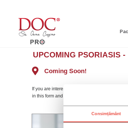
Pac
UPCOMING PSORIASIS -
Coming Soon!
If you are interested in more information on Futu
in this form and you will be among the first to 
Consimțământ