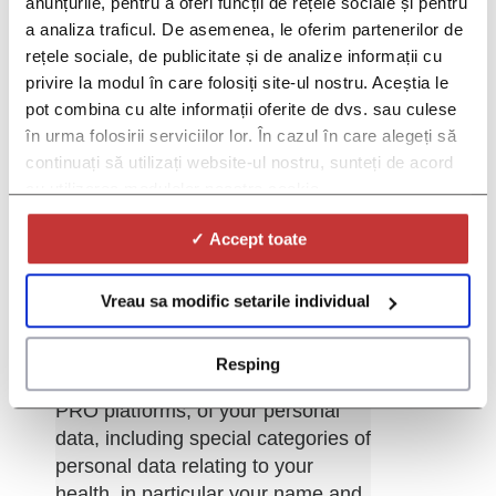
anunțurile, pentru a oferi funcții de rețele sociale și pentru
a analiza traficul. De asemenea, le oferim partenerilor de
rețele sociale, de publicitate și de analize informații cu
privire la modul în care folosiți site-ul nostru. Aceștia le
pot combina cu alte informații oferite de dvs. sau culese
în urma folosirii serviciilor lor. În cazul în care alegeți să
continuați să utilizați website-ul nostru, sunteți de acord
cu utilizarea modulelor noastre cookie.
*Gender:
✓ Accept toate
*By selecting the "I Agree" option
from the drop-down list below, you
give your consent for the
Vreau sa modific setarile individual
processing by Red Lion SRL
("Operator"), the company that
Resping
administers the DOC and DOC
PRO platforms, of your personal
data, including special categories of
personal data relating to your
health, in particular your name and