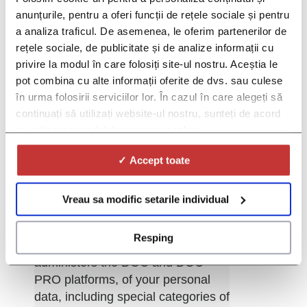
anunțurile, pentru a oferi funcții de rețele sociale și pentru
a analiza traficul. De asemenea, le oferim partenerilor de
rețele sociale, de publicitate și de analize informații cu
privire la modul în care folosiți site-ul nostru. Aceștia le
pot combina cu alte informații oferite de dvs. sau culese
în urma folosirii serviciilor lor. În cazul în care alegeți să
continuați să utilizați website-ul nostru, sunteți de acord
cu utilizarea modulelor noastre cookie.
*Gender:
✓ Accept toate
*By selecting the "I Agree" option
from the drop-down list below, you
Vreau sa modific setarile individual
give your consent for the
processing by Red Lion SRL
Resping
("Operator"), the company that
administers the DOC and DOC
PRO platforms, of your personal
data, including special categories of