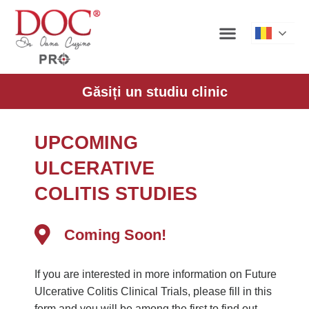
Roman
Găsiți un studiu clinic
UPCOMING
ULCERATIVE
COLITIS STUDIES
Coming Soon!
If you are interested in more information on Future
Ulcerative Colitis Clinical Trials, please fill in this
form and you will be among the first to find out