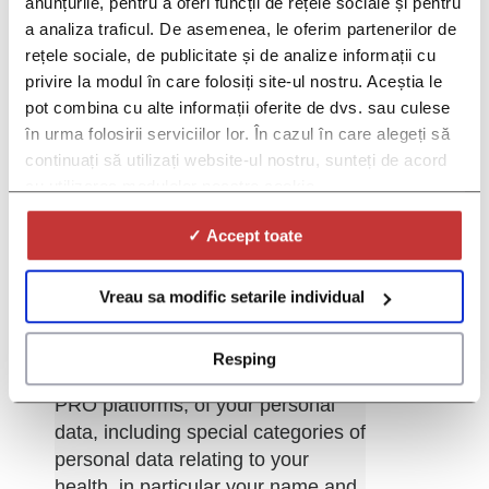
anunțurile, pentru a oferi funcții de rețele sociale și pentru
a analiza traficul. De asemenea, le oferim partenerilor de
rețele sociale, de publicitate și de analize informații cu
privire la modul în care folosiți site-ul nostru. Aceștia le
pot combina cu alte informații oferite de dvs. sau culese
în urma folosirii serviciilor lor. În cazul în care alegeți să
continuați să utilizați website-ul nostru, sunteți de acord
cu utilizarea modulelor noastre cookie.
*Gender:
✓ Accept toate
*By selecting the "I Agree" option
from the drop-down list below, you
give your consent for the
Vreau sa modific setarile individual
processing by Red Lion SRL
("Operator"), the company that
Resping
administers the DOC and DOC
PRO platforms, of your personal
data, including special categories of
personal data relating to your
health, in particular your name and