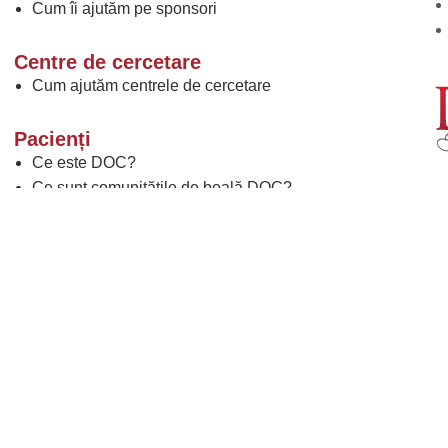
Cum îi ajutăm pe sponsori
Centre de cercetare
Cum ajutăm centrele de cercetare
Pacienți
Ce este DOC?
Ce sunt comunitățile de boală DOC?
De ce să participați la campaniile de boală DOC?
Ce este DOC PRO?
Ce sunt studiile clinice?
Găsiți un studiu clinic