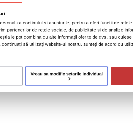
uri
rsonaliza conținutul și anunțurile, pentru a oferi funcții de rețele
im partenerilor de rețele sociale, de publicitate și de analize info
ceștia le pot combina cu alte informații oferite de dvs. sau culese î
să continuați să utilizați website-ul nostru, sunteți de acord cu uti
Vreau sa modific setarile individual