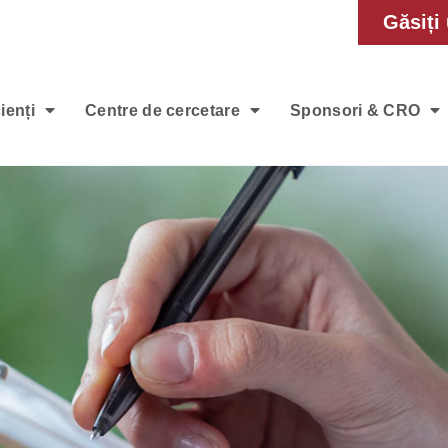
Găsiți 
ienți
Centre de cercetare
Sponsori & CRO