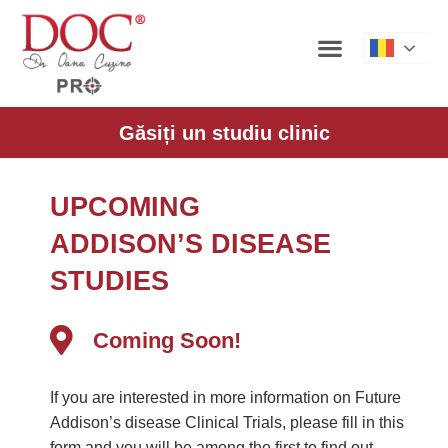
Roman
Găsiți un studiu clinic
UPCOMING
ADDISON’S DISEASE
STUDIES
Coming Soon!
If you are interested in more information on Future
Addison’s disease Clinical Trials, please fill in this
form and you will be among the first to find out