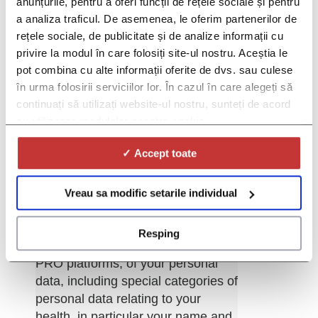
anunțurile, pentru a oferi funcții de rețele sociale și pentru
a analiza traficul. De asemenea, le oferim partenerilor de
rețele sociale, de publicitate și de analize informații cu
privire la modul în care folosiți site-ul nostru. Aceștia le
pot combina cu alte informații oferite de dvs. sau culese
în urma folosirii serviciilor lor. În cazul în care alegeți să
continuați să utilizați website-ul nostru, sunteți de acord
cu utilizarea modulelor noastre cookie.
*Gender:
✓ Accept toate
*By selecting the "I Agree" option
from the drop-down list below, you
give your consent for the
Vreau sa modific setarile individual
processing by Red Lion SRL
("Operator"), the company that
Resping
administers the DOC and DOC
PRO platforms, of your personal
data, including special categories of
personal data relating to your
health, in particular your name and