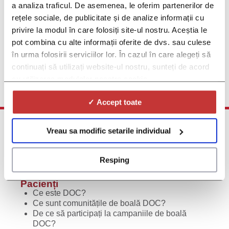
a analiza traficul. De asemenea, le oferim partenerilor de
Studii viitoare despre Boala celiacă
rețele sociale, de publicitate și de analize informații cu
Dacă suferiți de Boala celiacă și sunteți interesat(ă) de mai
privire la modul în care folosiți site-ul nostru. Aceștia le
multe informații despre viitoarele studii clinice privind Boala
celiacă, vă rugăm să completați acest formular și veți fi printre
pot combina cu alte informații oferite de dvs. sau culese
primii care vor afla atunci când astfel de studii devin disponibile
în urma folosirii serviciilor lor. În cazul în care alegeți să
continuați să utilizați website-ul nostru, sunteți de acord
Click aici pentru înscriere
cu utilizarea modulelor noastre cookie.
✓ Accept toate
Vreau sa modific setarile individual
Resping
Pacienți
Ce este DOC?
Ce sunt comunitățile de boală DOC?
De ce să participați la campaniile de boală
DOC?