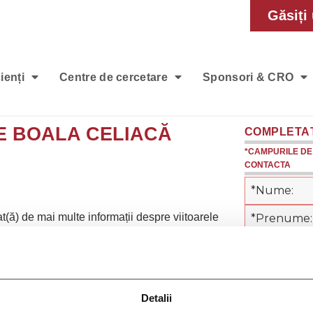
Găsiți 
ienți
Centre de cercetare
Sponsori & CRO
RE BOALA CELIACĂ
COMPLETAȚI
*CAMPURILE DE 
CONTACTA
at(ă) de mai multe informații despre viitoarele
completați acest formular și veți fi printre primii
disponibile
Detalii