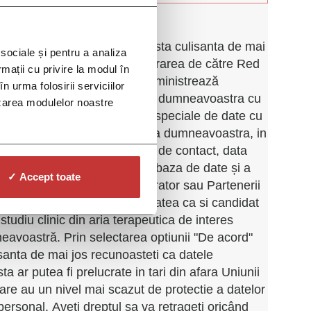
area optiunii "De acord" din lista culisanta de mai
 sociale și pentru a analiza
consimtamantul pentru prelucrarea de către Red
rmații cu privire la modul în
perator"), societate care administrează
n urma folosirii serviciilor
 DOC și DOC PRO, a datelor dumneavoastra cu
lizarea modulelor noastre
sonal, inclusiv a categoriilor speciale de date cu
sonal referitoare la sanatatea dumneavoastra, in
ele si datele dumneavoastra de contact, data
ul, in vederea înregistrării in baza de date și a
✓ Accept toate
dumneavoastră de către Operator sau Partenerii
, pentru a va evalua eligibilitatea ca si candidat
r studiu clinic din aria terapeutica de interes
avoastră. Prin selectarea optiunii "De acord"
lisanta de mai jos recunoasteti ca datele
 ar putea fi prelucrate in tari din afara Uniunii
re au un nivel mai scazut de protectie a datelor
personal. Aveti dreptul sa va retrageti oricând