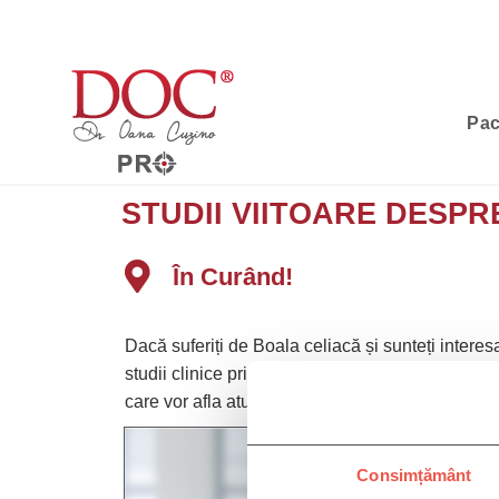
Pac
STUDII VIITOARE DESP
În Curând!
Dacă suferiți de Boala celiacă și sunteți interes
studii clinice privind Boala celiacă, vă rugăm să 
care vor afla atunci când astfel de studii devin 
Consimțământ