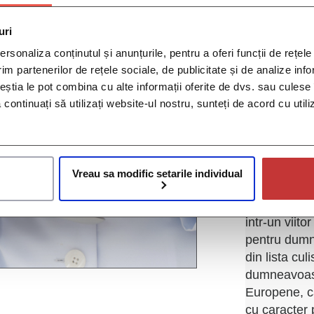
*Gen:
uri
*Prin select
rsonaliza conținutul și anunțurile, pentru a oferi funcții de rețele
jos va dati 
im partenerilor de rețele sociale, de publicitate și de analize info
Lion SRL ("O
ceștia le pot combina cu alte informații oferite de dvs. sau culese î
platformele
să continuați să utilizați website-ul nostru, sunteți de acord cu uti
caracter per
caracter per
special num
nasterii, sex
Vreau sa modific setarile individual
contactării 
Operatorului
intr-un viito
pentru dumne
din lista cu
dumneavoasta
Europene, ca
cu caracter 