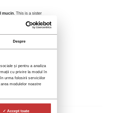
l mucin
. This is a sister
ss Asia for its high
promotes the brightening of
Despre
ins olive oil, panthenol,
ct, and mushroom extract, to
 sociale și pentru a analiza
rmații cu privire la modul în
n urma folosirii serviciilor
lizarea modulelor noastre
✓ Accept toate