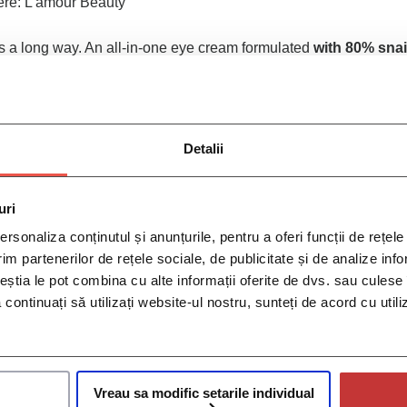
ere:
L’amour Beauty
goes a long way. An all-in-one eye cream formulated
with 80% snai
, All-in-One Snail Repair Cream, and has sold by the millions acro
eye cream hydrates
, helps diminish the look of fine lines, and 
Detalii
ibling All-in-One Snail Repair Cream, this premium edition conta
a butter, which also helps to smooth out fine lines.
e addressed with adenosine and niacinamide.
uri
includes cocoa extract, garlic (a natural antiseptic), grape extra
rsonaliza conținutul și anunțurile, pentru a oferi funcții de rețele
im partenerilor de rețele sociale, de publicitate și de analize info
ceștia le pot combina cu alte informații oferite de dvs. sau culese î
.
să continuați să utilizați website-ul nostru, sunteți de acord cu uti
Vreau sa modific setarile individual