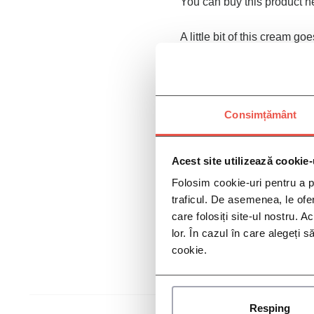
You can buy this product h
A little bit of this cream 
product to our best-selling
efficacy ingredients.
This 
dark eye areas.
Consimțământ
1.
More hydrating than its s
sunflower seed oil, and she
2.
Brightening concerns ar
Acest site utilizează cookie-
3.
Full of antioxidants, and 
Folosim cookie-uri pentru a pe
name a few.
traficul. De asemenea, le ofer
care folosiți site-ul nostru. A
Suitable for all skin types
lor. În cazul în care alegeți 
cookie.
Resping