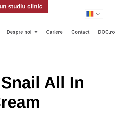
un studiu clinic
Romanian
Despre noi
Cariere
Contact
DOC.ro
Snail All In
Cream