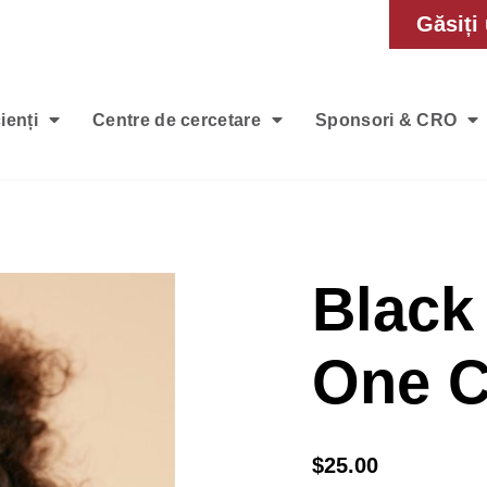
Găsiți 
ienți
Centre de cercetare
Sponsori & CRO
Black 
One 
$
25.00